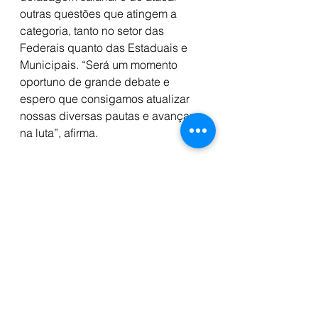
outras questões que atingem a 
categoria, tanto no setor das 
Federais quanto das Estaduais e 
Municipais. “Será um momento 
oportuno de grande debate e 
espero que consigamos atualizar 
nossas diversas pautas e avançar 
na luta”, afirma.
Confira aqui
- Caderno de Textos
- Anexo do Caderno de Textos
- Consolidado Tema III
- Circular nº 254/2022 - Orientação 
acerca dos procedimentos para 
apresentação dos testes para 
COVID-19 para o 65º Conad