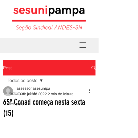
Post
Todos os posts
assessoriasesunipa
Todos os posts
13 de jul. de 2022
2 min de leitura
65º Conad começa nesta sexta
Notícias
(15)