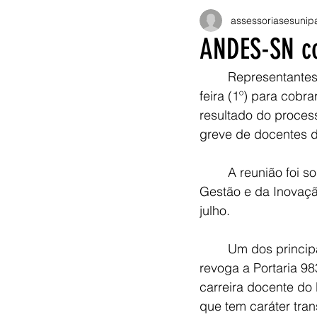
assessoriasesunip
ANDES-SN c
	Representantes do ANDES-SN e do Sinasefe se reuniram com o governo nesta quinta-
feira (1º) para cob
resultado do proces
greve de docentes da
	A reunião foi solicitada pelo ANDES-SN em carta encaminhada aos ministérios da 
Gestão e da Inovaçã
julho.
	Um dos principais pontos debatidos foi a publicação da Portaria 750/2024, que 
revoga a Portaria 9
carreira docente do 
que tem caráter tran