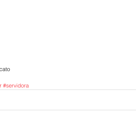
cato
r
#servidora