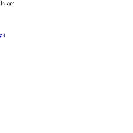
 foram 
mp4