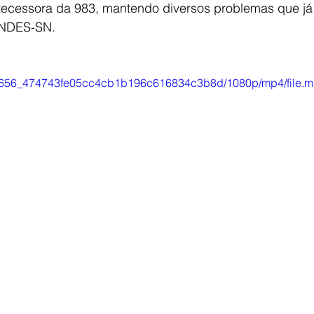
ntecessora da 983, mantendo diversos problemas que já
ANDES-SN.
/148656_474743fe05cc4cb1b196c616834c3b8d/1080p/mp4/file.