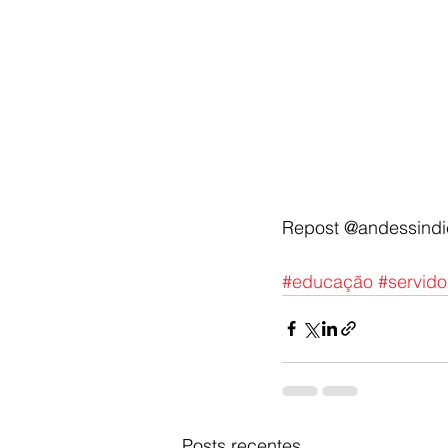
Repost @andessindi
#educação
#servido
Posts recentes