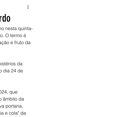
rdo
o. O termo é 
ção e fruto da 
 dia 24 de 
o âmbito da 
a portaria, 
a e cola" da 