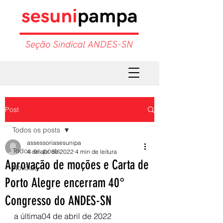
Post
Todos os posts
assessoriasesunipa
Todos os posts
4 de abr. de 2022
4 min de leitura
Aprovação de moções e Carta de
Notícias
Porto Alegre encerram 40°
Congresso do ANDES-SN
a última04 de abril de 2022