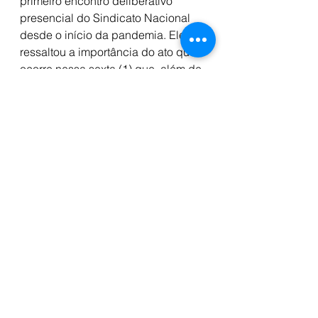
primeiro encontro deliberativo 
presencial do Sindicato Nacional 
desde o início da pandemia. Ele 
ressaltou a importância do ato que 
ocorre nessa sexta (1) que, além de 
marcar a defesa dos serviços 
públicos, destaca a luta contra o 
governo Bolsonaro, em defesa das 
liberdades democráticas e em 
repúdio à ditadura empresarial-
militar, que teve início há exatos 58 
anos.
Com a saudação às e aos docentes 
presentes, Milton declarou o fim do 
40º Congresso do ANDES-SN. 
“Vitória e força na luta!”, desejou. O 
evento foi encerrado com as e os 
participantes entoando as palavras 