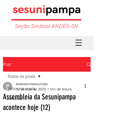
Post
Todos os posts
assessoriasesunipa
Todos os posts
12 de mar. de 2025
1 min de leitura
Assembleia da Sesunipampa
Notícias
acontece hoje (12)