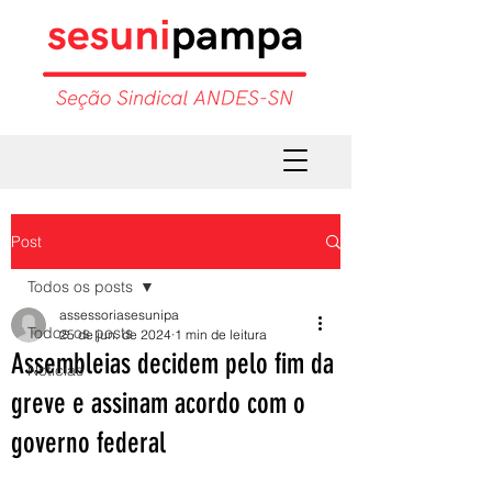
Post
Todos os posts
assessoriasesunipa
Todos os posts
25 de jun. de 2024
1 min de leitura
Assembleias decidem pelo fim da
Notícias
greve e assinam acordo com o
governo federal