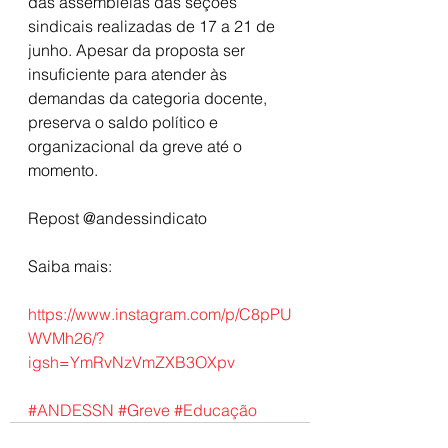
das assembleias das seções 
sindicais realizadas de 17 a 21 de 
junho. Apesar da proposta ser 
insuficiente para atender às 
demandas da categoria docente, 
preserva o saldo político e 
organizacional da greve até o 
momento. 
Repost @andessindicato 
Saiba mais: 
https://www.instagram.com/p/C8pPU
WVMh26/?
igsh=YmRvNzVmZXB3OXpv
#ANDESSN
#Greve
#Educação