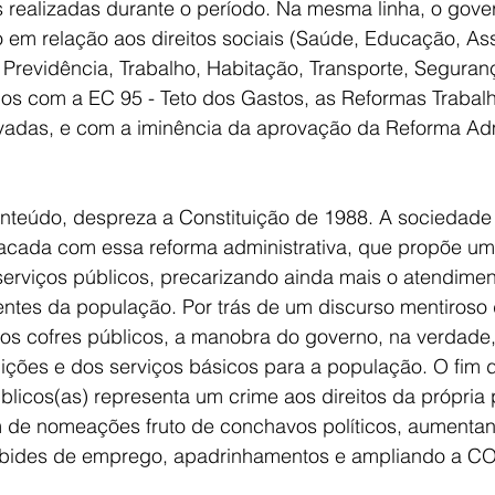
s realizadas durante o período. Na mesma linha, o gove
em relação aos direitos sociais (Saúde, Educação, Ass
 Previdência, Trabalho, Habitação, Transporte, Seguranç
s com a EC 95 - Teto dos Gastos, as Reformas Trabalhi
ovadas, e com a iminência da aprovação da Reforma Adm
nteúdo, despreza a Constituição de 1988. A sociedade b
cada com essa reforma administrativa, que propõe um
erviços públicos, precarizando ainda mais o atendimen
tes da população. Por trás de um discurso mentiroso d
 os cofres públicos, a manobra do governo, na verdade,
ições e dos serviços básicos para a população. O fim d
blicos(as) representa um crime aos direitos da própria
m de nomeações fruto de conchavos políticos, aumentan
abides de emprego, apadrinhamentos e ampliando a