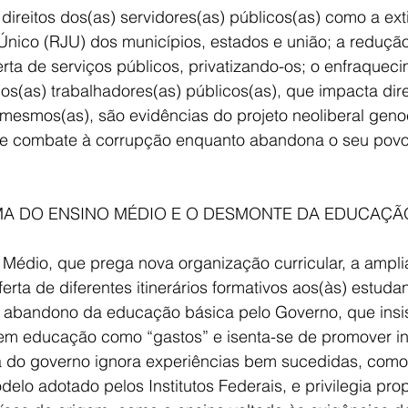
 direitos dos(as) servidores(as) públicos(as) como a ex
Único (RJU) dos municípios, estados e união; a reduçã
erta de serviços públicos, privatizando-os; o enfraquec
os(as) trabalhadores(as) públicos(as), que impacta dir
 mesmos(as), são evidências do projeto neoliberal geno
l e combate à corrupção enquanto abandona o seu povo 
A DO ENSINO MÉDIO E O DESMONTE DA EDUCAÇÃO
 Médio, que prega nova organização curricular, a ampl
erta de diferentes itinerários formativos aos(às) estudan
 abandono da educação básica pelo Governo, que insist
 em educação como “gastos” e isenta-se de promover in
a do governo ignora experiências bem sucedidas, como
elo adotado pelos Institutos Federais, e privilegia prop