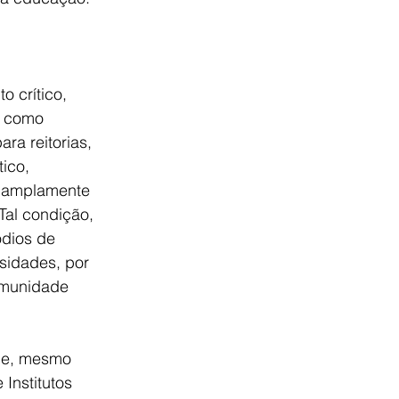
 crítico, 
m como 
ra reitorias, 
ico, 
r, amplamente 
Tal condição, 
ódios de 
rsidades, por 
omunidade 
ue, mesmo 
Institutos 