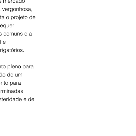
de mercado 
a vergonhosa,
a o projeto de 
sequer 
es comuns e a 
 e 
igatórios.
to pleno para 
ção de um 
nto para 
erminadas 
steridade e de 