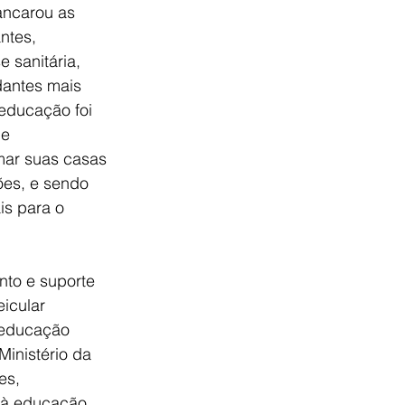
ancarou as 
ntes, 
 sanitária, 
dantes mais 
educação foi 
e 
rmar suas casas 
ões, e sendo 
is para o 
nto e suporte 
icular 
 educação 
inistério da 
es, 
 à educação.