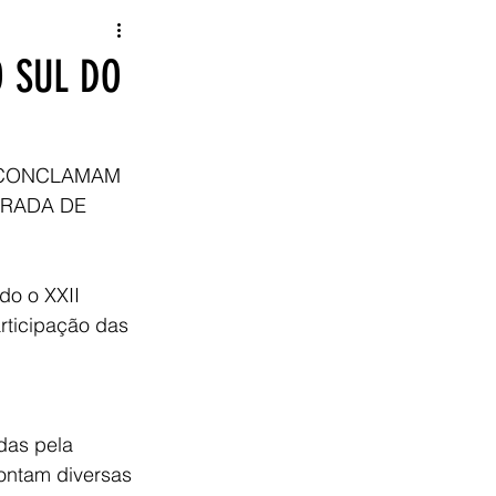
 SUL DO
 CONCLAMAM 
IRADA DE 
do o XXII 
ticipação das 
 
das pela 
ontam diversas 