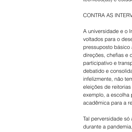
CONTRA AS INTER
A universidade e o I
voltados para o de
pressuposto básico a
direções, chefias e
participativo e tran
debatido e consolida
infelizmente, não te
eleições de reitoria
exemplo, a escolha 
acadêmica para a reit
Tal perversidade s
durante a pandemia, 