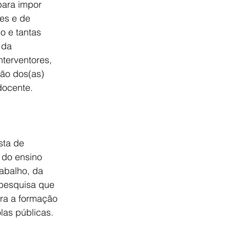
 para impor 
es e de 
o e tantas 
 da 
nterventores, 
ão dos(as) 
docente.
sta de 
 do ensino 
abalho, da 
pesquisa que 
ara a formação 
las públicas.