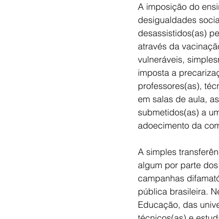
A imposição do ens
desigualdades socia
desassistidos(as) pe
através da vacinação
vulneráveis, simple
imposta a precariza
professores(as), téc
em salas de aula, a
submetidos(as) a um
adoecimento da com
A simples transferê
algum por parte dos
campanhas difamató
pública brasileira. 
Educação, das univer
técnicos(as) e estu