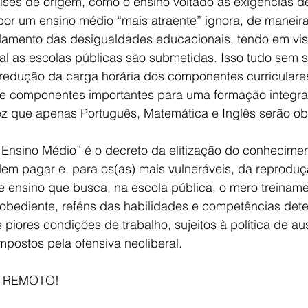
íses de origem, como o ensino voltado às exigências 
 por um ensino médio “mais atraente” ignora, de maneir
ndamento das desigualdades educacionais, tendo em vist
l as escolas públicas são submetidas. Isso tudo sem 
a redução da carga horária dos componentes curricular
 de componentes importantes para uma formação integral
 que apenas Português, Matemática e Inglês serão obr
 Ensino Médio” é o decreto da elitização do conhecimen
em pagar e, para os(as) mais vulneráveis, da reprodu
e ensino que busca, na escola pública, o mero treiname
obediente, reféns das habilidades e competências det
piores condições de trabalho, sujeitos à política de au
impostos pela ofensiva neoliberal.
 REMOTO!