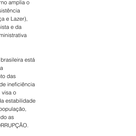
rno amplia o 
istência 
a e Lazer), 
sta e da 
inistrativa 
rasileira está 
a 
to das 
e ineficiência 
 visa o 
a estabilidade 
 população, 
do as 
 CORRUPÇÃO.