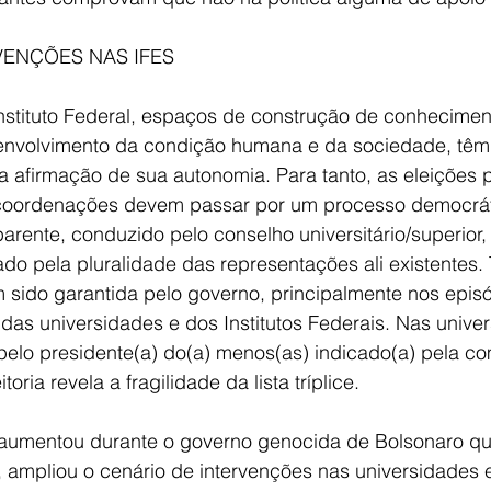
VENÇÕES NAS IFES
nstituto Federal, espaços de construção de conhecimento
senvolvimento da condição humana e da sociedade, tê
 afirmação de sua autonomia. Para tanto, as eleições pa
 coordenações devem passar por um processo democrát
sparente, conduzido pelo conselho universitário/superio
do pela pluralidade das representações ali existentes. 
m sido garantida pelo governo, principalmente nos epis
s das universidades e dos Institutos Federais. Nas unive
pelo presidente(a) do(a) menos(as) indicado(a) pela c
oria revela a fragilidade da lista tríplice.
ó aumentou durante o governo genocida de Bolsonaro q
ampliou o cenário de intervenções nas universidades e 