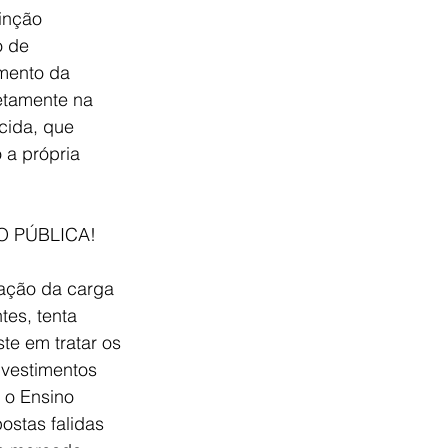
tinção
o de 
imento da 
etamente na 
cida, que 
a própria 
 PÚBLICA!
iação da carga 
tes, tenta 
e em tratar os 
vestimentos 
 o Ensino 
ostas falidas 