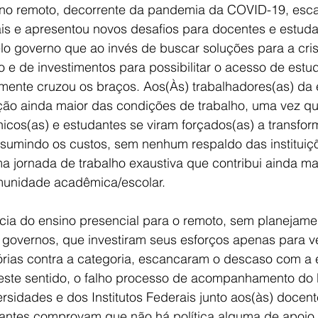
ino remoto, decorrente da pandemia da COVID-19, esc
is e apresentou novos desafios para docentes e estuda
lo governo que ao invés de buscar soluções para a crise
 e de investimentos para possibilitar o acesso de estu
smente cruzou os braços. Aos(Às) trabalhadores(as) da 
ção ainda maior das condições de trabalho, uma vez qu
nicos(as) e estudantes se viram forçados(as) a transfo
ssumindo os custos, sem nenhum respaldo das instituiç
a jornada de trabalho exaustiva que contribui ainda ma
unidade acadêmica/escolar.
ncia do ensino presencial para o remoto, sem planejame
 governos, que investiram seus esforços apenas para ve
rias contra a categoria, escancaram o descaso com a
Neste sentido, o falho processo de acompanhamento do M
sidades e dos Institutos Federais junto aos(às) docent
dantes comprovam que não há política alguma de apoio