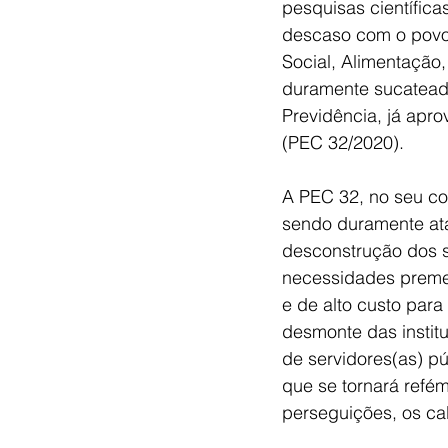
pesquisas científica
descaso com o povo 
Social, Alimentação,
duramente sucateado
Previdência, já apr
(PEC 32/2020).
A PEC 32, no seu co
sendo duramente ata
desconstrução dos s
necessidades premen
e de alto custo para
desmonte das institu
de servidores(as) pú
que se tornará refé
perseguições, os c