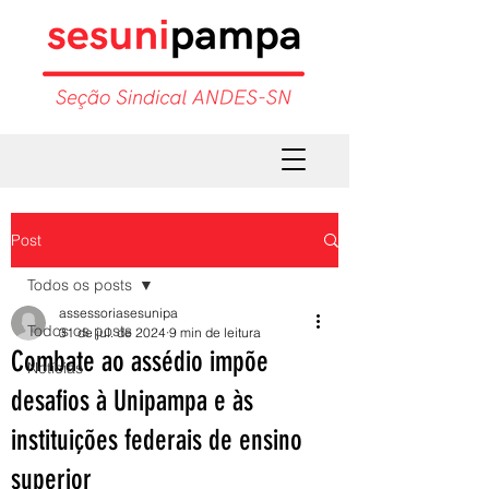
Post
Todos os posts
assessoriasesunipa
Todos os posts
31 de jul. de 2024
9 min de leitura
Combate ao assédio impõe
Notícias
desafios à Unipampa e às
instituições federais de ensino
superior