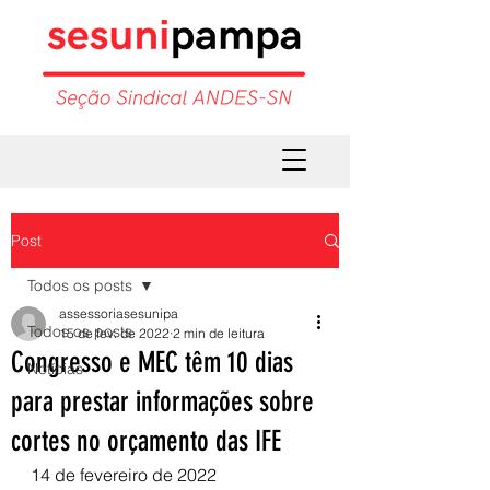
Post
Todos os posts
assessoriasesunipa
Todos os posts
15 de fev. de 2022
2 min de leitura
Congresso e MEC têm 10 dias
Notícias
para prestar informações sobre
cortes no orçamento das IFE
14 de fevereiro de 2022