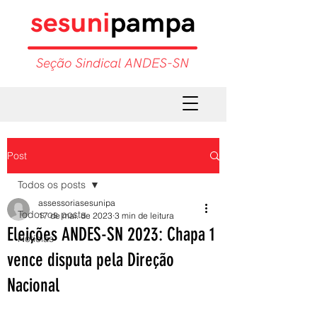
Post
Todos os posts
assessoriasesunipa
Todos os posts
17 de mai. de 2023
3 min de leitura
Eleições ANDES-SN 2023: Chapa 1
Notícias
vence disputa pela Direção
Nacional