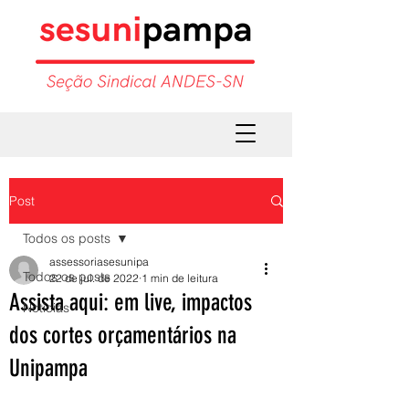
Post
Todos os posts
assessoriasesunipa
Todos os posts
22 de jul. de 2022
1 min de leitura
Assista aqui: em live, impactos
Notícias
dos cortes orçamentários na
Unipampa