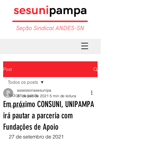
Post
Todos os posts
assessoriasesunipa
Todos os posts
27 de set. de 2021
5 min de leitura
Em próximo CONSUNI, UNIPAMPA
Notícias
irá pautar a parceria com
Fundações de Apoio
27 de setembro de 2021