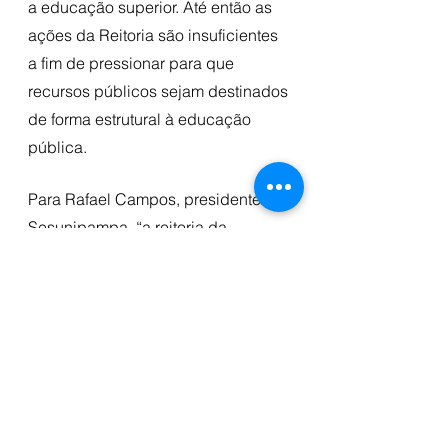
a educação superior. Até então as 
ações da Reitoria são insuficientes 
a fim de pressionar para que 
recursos públicos sejam destinados 
de forma estrutural à educação 
pública.
Para Rafael Campos, presidente da 
Sesunipampa, “a reitoria da 
UNIPAMPA está repassando para a 
comunidade acadêmica o mais 
recente canto da sereia neoliberal 
imposto pela agenda entreguista e 
vendilhona de Paulo Guedes e seus 
asseclas do momento”. 