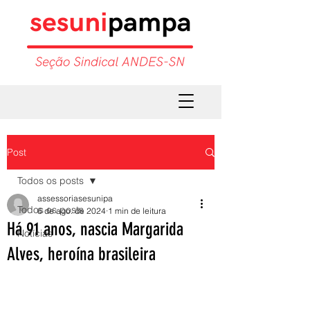
Post
Todos os posts
assessoriasesunipa
Todos os posts
6 de ago. de 2024
1 min de leitura
Há 91 anos, nascia Margarida
Notícias
Alves, heroína brasileira