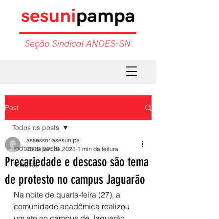
Post
Todos os posts
assessoriasesunipa
Todos os posts
28 de set. de 2023
1 min de leitura
Precariedade e descaso são tema
Notícias
de protesto no campus Jaguarão
Na noite de quarta-feira (27), a 
comunidade acadêmica realizou 
um ato no campus de Jaguarão 