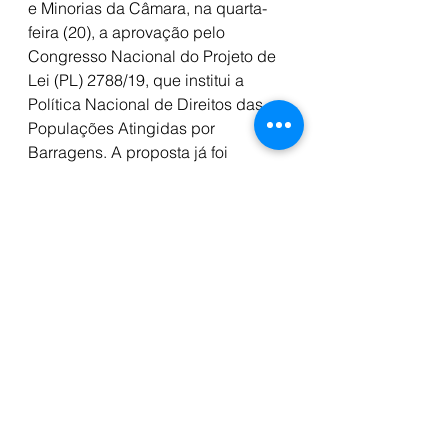
e Minorias da Câmara, na quarta-
feira (20), a aprovação pelo 
Congresso Nacional do Projeto de 
Lei (PL) 2788/19, que institui a 
Política Nacional de Direitos das 
Populações Atingidas por 
Barragens. A proposta já foi 
aprovada pela Câmara dos 
Deputados e aguarda votação dos 
senadores. O texto lista direitos 
dessas populações, como 
indenização, reassentamento da 
comunidade e auxílio emergencial 
em caso de desastre.
A reunião abordou também a 
continuidade, no Brasil, dos 
esforços para punir os responsáveis 
pelo rompimento de barragens, 