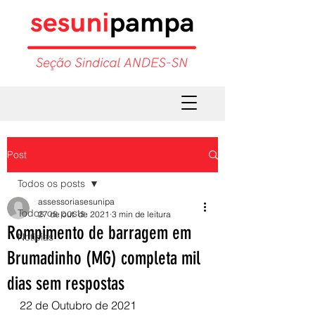
Post
Todos os posts
assessoriasesunipa
Todos os posts
27 de out. de 2021
3 min de leitura
Rompimento de barragem em
Notícias
Brumadinho (MG) completa mil
dias sem respostas
22 de Outubro de 2021