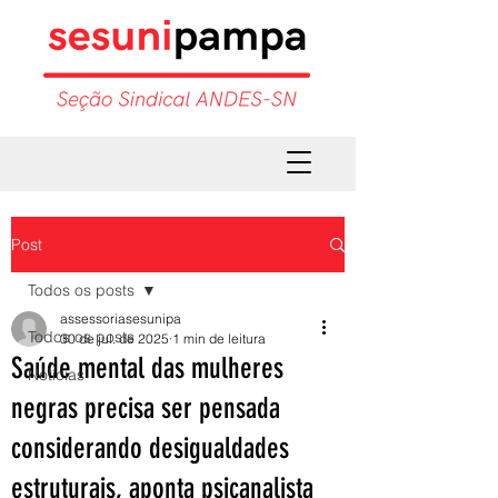
Post
Todos os posts
assessoriasesunipa
Todos os posts
30 de jul. de 2025
1 min de leitura
Saúde mental das mulheres
Notícias
negras precisa ser pensada
considerando desigualdades
estruturais, aponta psicanalista