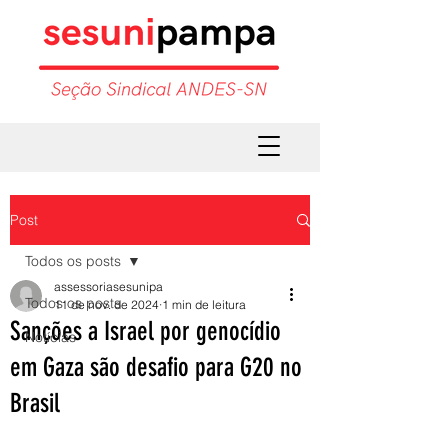
Post
Todos os posts
assessoriasesunipa
Todos os posts
11 de nov. de 2024
1 min de leitura
Sanções a Israel por genocídio
Notícias
em Gaza são desafio para G20 no
Brasil