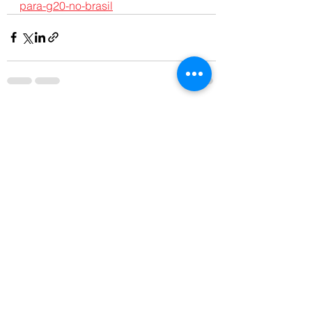
para-g20-no-brasil
Ver tudo
Posts recentes