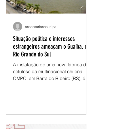
docente. Já no segundo dia, as
discussõ
assessoriasesunipa
Situação política e interesses
estrangeiros ameaçam o Guaíba, no
Rio Grande do Sul
A instalação de uma nova fábrica de
celulose da multinacional chilena
CMPC, em Barra do Ribeiro (RS), é
apresentada como uma ameaça ao
lago Guaíba, ao bioma Pampa e às
comunidades indígenas Guarani
Mbyá. O empreendimento, estimado
em R$ 25 bilhões, prevê elevado