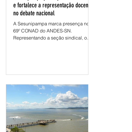
Sesunipampa participa do 69º CONAD
e fortalece a representação docente
no debate nacional
A Sesunipampa marca presença no
69º CONAD do ANDES-SN.
Representando a seção sindical, o
presidente Renatho Costa participa
das atividades e dos espaços de
deliberação do encontro, levando as
demandas da categoria docente da
Unipampa para o debate nacional. No
primeiro dia, a programação foi
marcada pelos debates nas mesas
mistas, com reflexões sobre a
conjuntura e as diretrizes que
orientarão os próximos
encaminhamentos do movimento