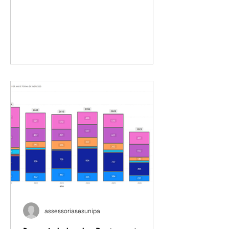
reconheceu isso. Se você é docente
da UNIPAMPA com ingresso entre
2006 e 2011, a ação coletiva pode
garantir a devolução desses valores.
Mas é necessário se habilitar. 📧 Envie
e-mail para
juridicosesunipampa@paeseferreira.c
om.br e nossa assessoria avaliará seu
caso. Saiba mais:
https://www.instagram.com/reel/DayE
wmzpxvo/?igsh=a3psczVidXR2NzUw