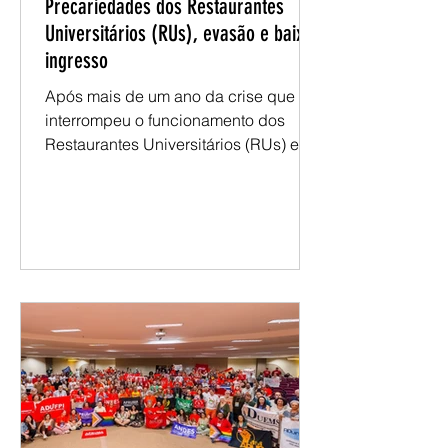
assessoriasesunipa
Precariedades dos Restaurantes
Universitários (RUs), evasão e baixo
ingresso
Após mais de um ano da crise que
interrompeu o funcionamento dos
Restaurantes Universitários (RUs) em
diferentes campi da Unipampa, o
debate sobre a alimentação estudantil
permanece atual. Apesar da retomada
do serviço e da construção de
propostas para aperfeiçoar o modelo
de gestão, estudantes, docentes e
técnicos seguem apontando desafios
que ultrapassam a oferta de refeições
e alcançam um tema mais amplo: a
permanência estudantil. Nos últimos