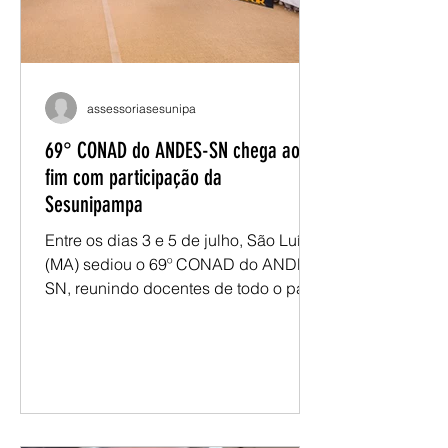
meses, discussões promovidas
assessoriasesunipa
69° CONAD do ANDES-SN chega ao
fim com participação da
Sesunipampa
Entre os dias 3 e 5 de julho, São Luís
(MA) sediou o 69º CONAD do ANDES-
SN, reunindo docentes de todo o país
para debater os desafios da
educação pública e definir os
encaminhamentos que orientarão a
atuação do movimento docente no