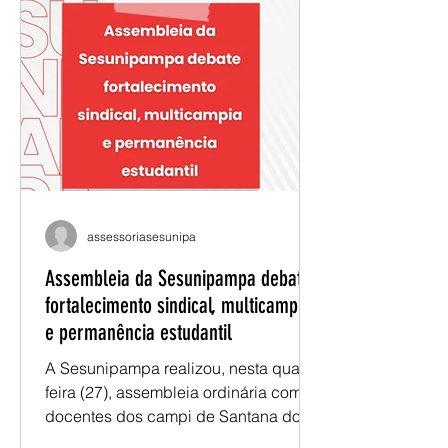
consumo de água, lançamento de
efluentes industriais e expansão do
cultivo de eucalipto para abastecer a
produção de celulose. As mudanças
na política ambiental e o apoio de
autoridades estaduais têm facilitado o
assessoriasesunipa
Assembleia da Sesunipampa debate
fortalecimento sindical, multicampia
e permanência estudantil
A Sesunipampa realizou, nesta quarta-
feira (27), assembleia ordinária com