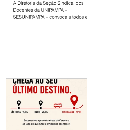
ASSEMBLEIA SESUNIPAMPA
A Diretoria da Seção Sindical dos
Docentes da UNIPAMPA –
SESUNIPAMPA – convoca a todos e
todas para a assembleia: Dia: 27 de
maio, quarta-feira Horário: 17h15
Local: Campus Alegrete – Sala A1-101
Campus Bagé –Sala 2404 Campus
Caçapava do Sul – Sala de Reuniões,
Prédio Administrativo Campus Dom
Pedrito – Sala Agropampa Campus
Itaqui - Sala 1301 Campus Jaguarão -
Sala 311 Campus Santana do
Livramento - Sala 15 (Reuniões e
Videoconferências) Campus São
Borja – Sala 1207, Campus