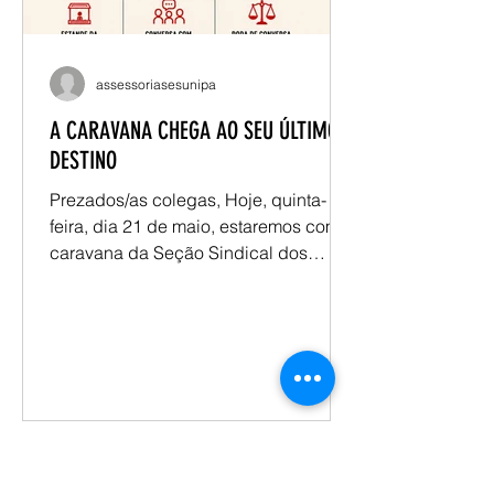
assessoriasesunipa
A CARAVANA CHEGA AO SEU ÚLTIMO
DESTINO
Prezados/as colegas, Hoje, quinta-
feira, dia 21 de maio, estaremos com a
caravana da Seção Sindical dos
Docentes da Unipampa -
SESUNIPAMPA/ANDES, no campus
Uruguaiana. Convidamos os/as
colegas estarem conosco no saguão
do prédio 700, das 11h às 18h30.
Teremos a presença da assessoria
jurídica do sindicato. Monique