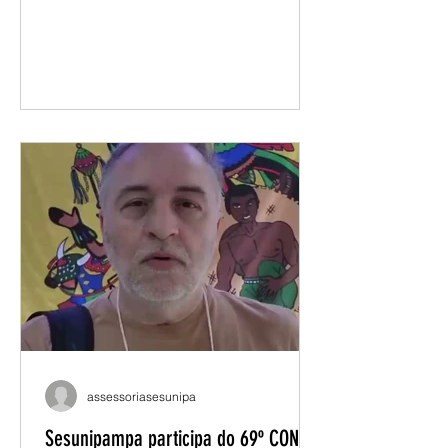
construção coletiva e definição dos
encaminhamentos que orientarão a
atuação do movimento docente nos
próximos períodos. Representando a
Sesunipampa, o presidente Renatho
Costa participou das atividades ao
longo dos três dias de evento,
contribuindo com os debates sobre a
carreira docente, as condições de
trabalho e as especificidades da
atuação nas universidades de
fronteira. Renatho destaca a
importância da pre
assessoriasesunipa