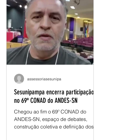
próximo período. Ao longo do
encontro, foram discutidos temas
como conjuntura nacional e
internacional, carreira docente,
condições de trabalho, financiamento
da educação pública, autonomia
universitária e organização sindical. O
evento também a
assessoriasesunipa
Sesunipampa encerra participação
no 69º CONAD do ANDES-SN
Chegou ao fim o 69º CONAD do
ANDES-SN, espaço de debates,