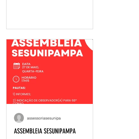
docentes dos campi de Santana do
Livramento, Caçapava do Sul e
Jaguarão. A reunião reuniu informes
institucionais, debates sobre os
desafios da universidade multicampi e
encaminhamentos da atuação
sindical. Entre os principais
destaques esteve o balanço da
caravana realizada em São Borja,
Itaqui e Uruguaiana, que promoveu
diálogo com docentes, novos
sindicalizados e atendimentos
jurídicos nos campi. Tam
assessoriasesunipa