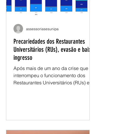
om.br e nossa assessoria avaliará seu
caso. Saiba mais:
https://www.instagram.com/reel/DayE
wmzpxvo/?igsh=a3psczVidXR2NzUw
assessoriasesunipa
Precariedades dos Restaurantes
Universitários (RUs), evasão e baixo
ingresso
Após mais de um ano da crise que