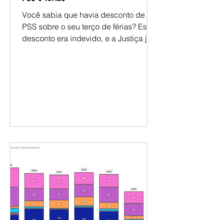
assessoriasesunipa
PSS e férias
Você sabia que havia desconto de
PSS sobre o seu terço de férias? Esse
desconto era indevido, e a Justiça já
reconheceu isso. Se você é docente
da UNIPAMPA com ingresso entre
2006 e 2011, a ação coletiva pode
garantir a devolução desses valores.
Mas é necessário se habilitar. 📧 Envie
e-mail para
juridicosesunipampa@paeseferreira.c