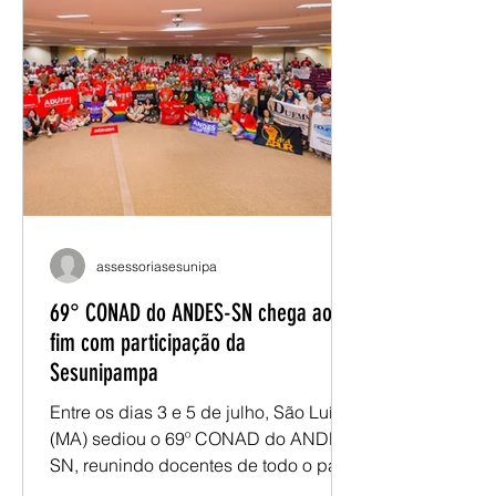
interrompeu o funcionamento dos
Restaurantes Universitários (RUs) em
diferentes campi da Unipampa, o
debate sobre a alimentação estudantil
permanece atual. Apesar da retomada
do serviço e da construção de
propostas para aperfeiçoar o modelo
de gestão, estudantes, docentes e
técnicos seguem apontando desafios
que ultrapassam a oferta de refeições
e alcançam um tema mais amplo: a
permanência estudantil. Nos últimos
meses, discussões promovidas
assessoriasesunipa