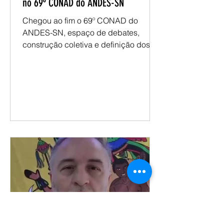
evento também a
assessoriasesunipa
Sesunipampa encerra participação
no 69º CONAD do ANDES-SN
Chegou ao fim o 69º CONAD do
ANDES-SN, espaço de debates,
construção coletiva e definição dos
encaminhamentos que orientarão a
atuação do movimento docente nos
próximos períodos. Representando a
Sesunipampa, o presidente Renatho
Costa participou das atividades ao
longo dos três dias de evento,