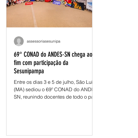
permanência estudantil. Nos últimos
meses, discussões promovidas
assessoriasesunipa
69° CONAD do ANDES-SN chega ao
fim com participação da
Sesunipampa
Entre os dias 3 e 5 de julho, São Luís
(MA) sediou o 69º CONAD do ANDES-
SN, reunindo docentes de todo o país
para debater os desafios da
educação pública e definir os
encaminhamentos que orientarão a