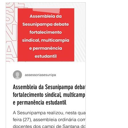
em R$ 25 bilhões, prevê elevado
consumo de água, lançamento de
efluentes industriais e expansão do
cultivo de eucalipto para abastecer a
produção de celulose. As mudanças
na política ambiental e o apoio de
autoridades estaduais têm facilitado o
assessoriasesunipa
Assembleia da Sesunipampa debate
fortalecimento sindical, multicampia
e permanência estudantil
A Sesunipampa realizou, nesta quarta-