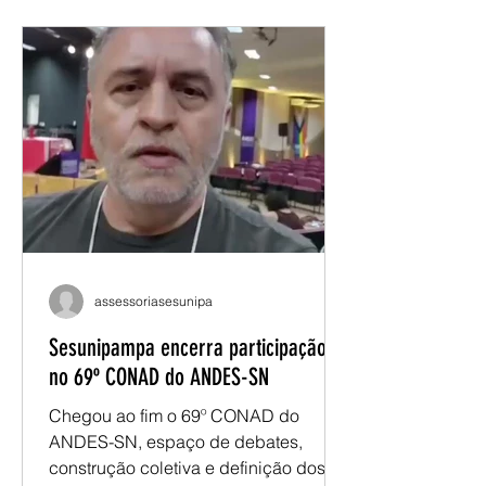
atuação do movimento docente no
próximo período. Ao longo do
encontro, foram discutidos temas
como conjuntura nacional e
internacional, carreira docente,
condições de trabalho, financiamento
da educação pública, autonomia
universitária e organização sindical. O
evento também a
assessoriasesunipa
Sesunipampa encerra participação
no 69º CONAD do ANDES-SN
Chegou ao fim o 69º CONAD do