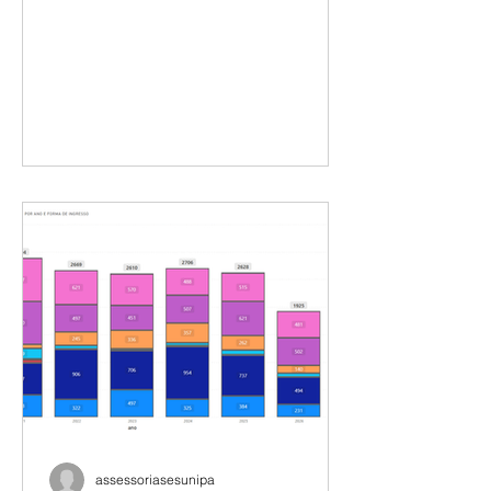
desconto era indevido, e a Justiça já
reconheceu isso. Se você é docente
da UNIPAMPA com ingresso entre
2006 e 2011, a ação coletiva pode
garantir a devolução desses valores.
Mas é necessário se habilitar. 📧 Envie
e-mail para
juridicosesunipampa@paeseferreira.c
om.br e nossa assessoria avaliará seu
caso. Saiba mais:
https://www.instagram.com/reel/DayE
wmzpxvo/?igsh=a3psczVidXR2NzUw