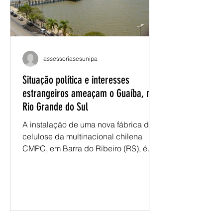
encaminhamentos do movimento
docente. Já no segundo dia, as
discussõ
assessoriasesunipa
Situação política e interesses
estrangeiros ameaçam o Guaíba, no
Rio Grande do Sul
A instalação de uma nova fábrica de
celulose da multinacional chilena
CMPC, em Barra do Ribeiro (RS), é
apresentada como uma ameaça ao
lago Guaíba, ao bioma Pampa e às
comunidades indígenas Guarani
Mbyá. O empreendimento, estimado