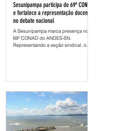
assessoriasesunipa
Sesunipampa participa do 69º CONAD
e fortalece a representação docente
no debate nacional
A Sesunipampa marca presença no
69º CONAD do ANDES-SN.
Representando a seção sindical, o
presidente Renatho Costa participa
das atividades e dos espaços de
deliberação do encontro, levando as
demandas da categoria docente da
Unipampa para o debate nacional. No
primeiro dia, a programação foi
marcada pelos debates nas mesas
mistas, com reflexões sobre a
conjuntura e as diretrizes que
orientarão os próximos