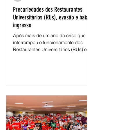
assessoriasesunipa
Precariedades dos Restaurantes
Universitários (RUs), evasão e baixo
ingresso
Após mais de um ano da crise que
interrompeu o funcionamento dos
Restaurantes Universitários (RUs) em
diferentes campi da Unipampa, o
debate sobre a alimentação estudantil
permanece atual. Apesar da retomada
do serviço e da construção de
propostas para aperfeiçoar o modelo
de gestão, estudantes, docentes e
técnicos seguem apontando desafios
que ultrapassam a oferta de refeições
e alcançam um tema mais amplo: a