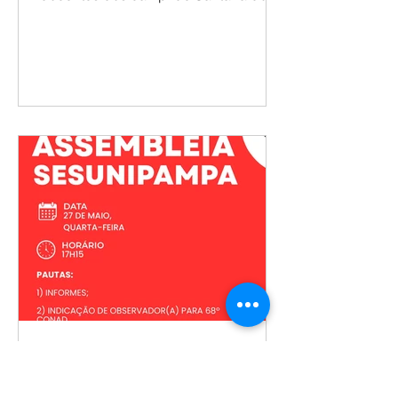
feira (27), assembleia ordinária com
docentes dos campi de Santana do
Livramento, Caçapava do Sul e
Jaguarão. A reunião reuniu informes
institucionais, debates sobre os
desafios da universidade multicampi e
encaminhamentos da atuação
sindical. Entre os principais
destaques esteve o balanço da
caravana realizada em São Borja,
Itaqui e Uruguaiana, que promoveu
diálogo com docentes, novos
sindicalizados e atendimentos
jurídicos nos campi. Tam