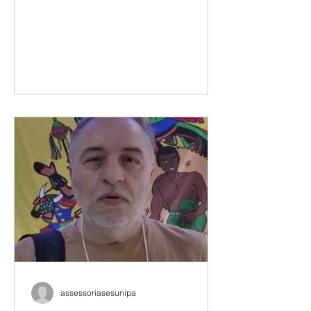
ANDES-SN, espaço de debates,
construção coletiva e definição dos
encaminhamentos que orientarão a
atuação do movimento docente nos
próximos períodos. Representando a
Sesunipampa, o presidente Renatho
Costa participou das atividades ao
longo dos três dias de evento,
contribuindo com os debates sobre a
carreira docente, as condições de
trabalho e as especificidades da
atuação nas universidades de
fronteira. Renatho destaca a
importância da pre