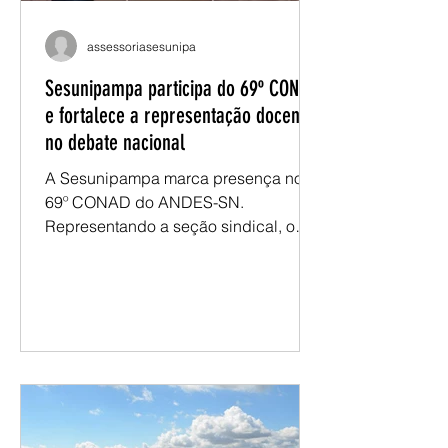
assessoriasesunipa
Sesunipampa participa do 69º CONAD
e fortalece a representação docente
no debate nacional
A Sesunipampa marca presença no
69º CONAD do ANDES-SN.
Representando a seção sindical, o
presidente Renatho Costa participa
das atividades e dos espaços de
deliberação do encontro, levando as
demandas da categoria docente da
Unipampa para o debate nacional. No
primeiro dia, a programação foi
marcada pelos debates nas mesas