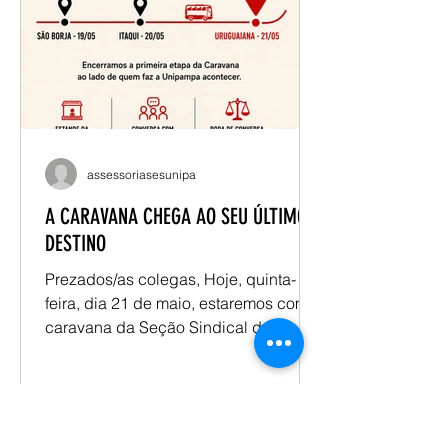
Videoconferências) Campus São
Borja – Sala 1207, Campus
assessoriasesunipa
A CARAVANA CHEGA AO SEU ÚLTIMO
DESTINO
Prezados/as colegas, Hoje, quinta-
feira, dia 21 de maio, estaremos com a
caravana da Seção Sindical dos
Docentes da Unipampa -
SESUNIPAMPA/ANDES, no campus
Uruguaiana. Convidamos os/as