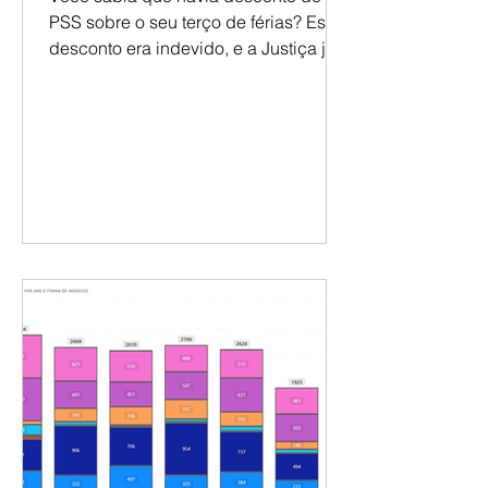
PSS e férias
Você sabia que havia desconto de
PSS sobre o seu terço de férias? Esse
desconto era indevido, e a Justiça já
reconheceu isso. Se você é docente
da UNIPAMPA com ingresso entre
2006 e 2011, a ação coletiva pode
garantir a devolução desses valores.
Mas é necessário se habilitar. 📧 Envie
e-mail para
juridicosesunipampa@paeseferreira.c
om.br e nossa assessoria avaliará seu
caso. Saiba mais:
https://www.instagram.com/reel/DayE
wmzpxvo/?igsh=a3psczVidXR2NzUw