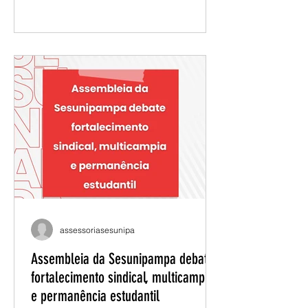
lago Guaíba, ao bioma Pampa e às
comunidades indígenas Guarani
Mbyá. O empreendimento, estimado
em R$ 25 bilhões, prevê elevado
consumo de água, lançamento de
efluentes industriais e expansão do
cultivo de eucalipto para abastecer a
produção de celulose. As mudanças
na política ambiental e o apoio de
autoridades estaduais têm facilitado o
assessoriasesunipa
Assembleia da Sesunipampa debate