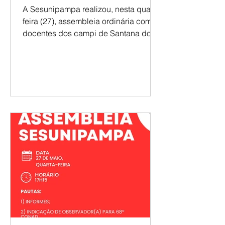
fortalecimento sindical, multicampia
e permanência estudantil
A Sesunipampa realizou, nesta quarta-
feira (27), assembleia ordinária com
docentes dos campi de Santana do
Livramento, Caçapava do Sul e
Jaguarão. A reunião reuniu informes
institucionais, debates sobre os
desafios da universidade multicampi e
encaminhamentos da atuação
sindical. Entre os principais
destaques esteve o balanço da
caravana realizada em São Borja,
Itaqui e Uruguaiana, que promoveu
diálogo com docentes, novos
sindicalizados e atendimentos
jurídicos nos campi. Tam