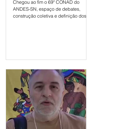
no 69º CONAD do ANDES-SN
Chegou ao fim o 69º CONAD do
ANDES-SN, espaço de debates,
construção coletiva e definição dos
encaminhamentos que orientarão a
atuação do movimento docente nos
próximos períodos. Representando a
Sesunipampa, o presidente Renatho
Costa participou das atividades ao
longo dos três dias de evento,
contribuindo com os debates sobre a
carreira docente, as condições de
trabalho e as especificidades da
atuação nas universidades de
fronteira. Renatho destaca a
importância da pre