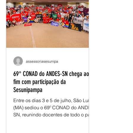
técnicos seguem apontando desafios
que ultrapassam a oferta de refeições
e alcançam um tema mais amplo: a
permanência estudantil. Nos últimos
meses, discussões promovidas
assessoriasesunipa
69° CONAD do ANDES-SN chega ao
fim com participação da
Sesunipampa
Entre os dias 3 e 5 de julho, São Luís
(MA) sediou o 69º CONAD do ANDES-
SN, reunindo docentes de todo o país