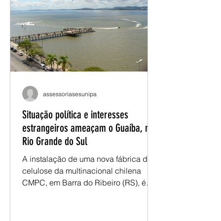
mistas, com reflexões sobre a
conjuntura e as diretrizes que
orientarão os próximos
encaminhamentos do movimento
docente. Já no segundo dia, as
discussõ
assessoriasesunipa
Situação política e interesses
estrangeiros ameaçam o Guaíba, no
Rio Grande do Sul
A instalação de uma nova fábrica de
celulose da multinacional chilena
CMPC, em Barra do Ribeiro (RS), é
apresentada como uma ameaça ao