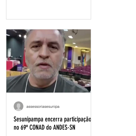
para debater os desafios da
educação pública e definir os
encaminhamentos que orientarão a
atuação do movimento docente no
próximo período. Ao longo do
encontro, foram discutidos temas
como conjuntura nacional e
internacional, carreira docente,
condições de trabalho, financiamento
da educação pública, autonomia
universitária e organização sindical. O
evento também a
assessoriasesunipa
Sesunipampa encerra participação