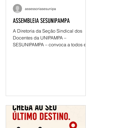
assessoriasesunipa
ASSEMBLEIA SESUNIPAMPA
A Diretoria da Seção Sindical dos
Docentes da UNIPAMPA –
SESUNIPAMPA – convoca a todos e
todas para a assembleia: Dia: 27 de
maio, quarta-feira Horário: 17h15
Local: Campus Alegrete – Sala A1-101
Campus Bagé –Sala 2404 Campus
Caçapava do Sul – Sala de Reuniões,
Prédio Administrativo Campus Dom
Pedrito – Sala Agropampa Campus
Itaqui - Sala 1301 Campus Jaguarão -
Sala 311 Campus Santana do
Livramento - Sala 15 (Reuniões e