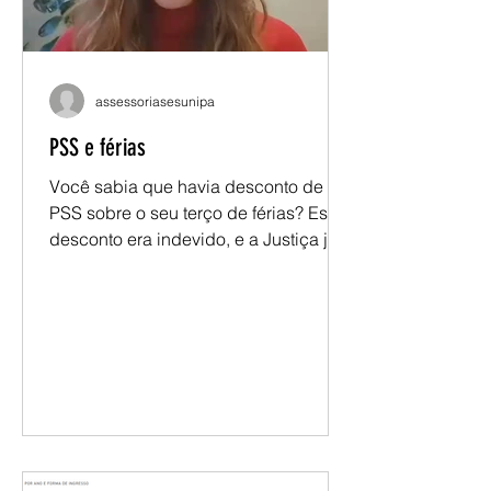
assessoriasesunipa
PSS e férias
Você sabia que havia desconto de
PSS sobre o seu terço de férias? Esse
desconto era indevido, e a Justiça já
reconheceu isso. Se você é docente
da UNIPAMPA com ingresso entre
2006 e 2011, a ação coletiva pode
garantir a devolução desses valores.
Mas é necessário se habilitar. 📧 Envie
e-mail para
juridicosesunipampa@paeseferreira.c