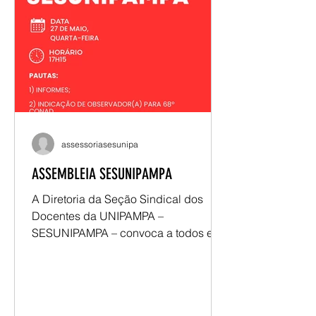
destaques esteve o balanço da
caravana realizada em São Borja,
Itaqui e Uruguaiana, que promoveu
diálogo com docentes, novos
sindicalizados e atendimentos
jurídicos nos campi. Tam
assessoriasesunipa
ASSEMBLEIA SESUNIPAMPA
A Diretoria da Seção Sindical dos
Docentes da UNIPAMPA –
SESUNIPAMPA – convoca a todos e
todas para a assembleia: Dia: 27 de
maio, quarta-feira Horário: 17h15