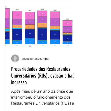
om.br e nossa assessoria avaliará seu
caso. Saiba mais:
https://www.instagram.com/reel/DayE
wmzpxvo/?igsh=a3psczVidXR2NzUw
assessoriasesunipa
Precariedades dos Restaurantes
Universitários (RUs), evasão e baixo
ingresso
Após mais de um ano da crise que
interrompeu o funcionamento dos