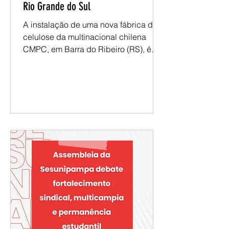
Situação política e interesses
estrangeiros ameaçam o Guaíba, no
Rio Grande do Sul
A instalação de uma nova fábrica de
celulose da multinacional chilena
CMPC, em Barra do Ribeiro (RS), é
apresentada como uma ameaça ao
lago Guaíba, ao bioma Pampa e às
comunidades indígenas Guarani
Mbyá. O empreendimento, estimado
em R$ 25 bilhões, prevê elevado
consumo de água, lançamento de
efluentes industriais e expansão do
cultivo de eucalipto para abastecer a
produção de celulose. As mudanças
na política ambiental e o apoio de
autoridades estaduais têm facilitado o