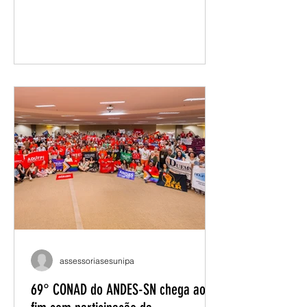
Restaurantes Universitários (RUs) em
diferentes campi da Unipampa, o
debate sobre a alimentação estudantil
permanece atual. Apesar da retomada
do serviço e da construção de
propostas para aperfeiçoar o modelo
de gestão, estudantes, docentes e
técnicos seguem apontando desafios
que ultrapassam a oferta de refeições
e alcançam um tema mais amplo: a
permanência estudantil. Nos últimos
meses, discussões promovidas
assessoriasesunipa