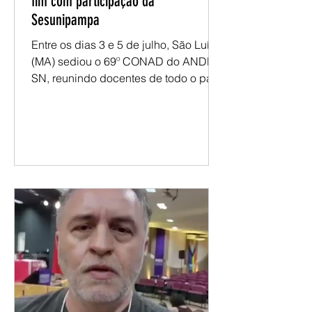
69° CONAD do ANDES-SN chega ao
fim com participação da
Sesunipampa
Entre os dias 3 e 5 de julho, São Luís
(MA) sediou o 69º CONAD do ANDES-
SN, reunindo docentes de todo o país
para debater os desafios da
educação pública e definir os
encaminhamentos que orientarão a
atuação do movimento docente no
próximo período. Ao longo do
encontro, foram discutidos temas
como conjuntura nacional e
internacional, carreira docente,
condições de trabalho, financiamento
da educação pública, autonomia
universitária e organização sindical. O