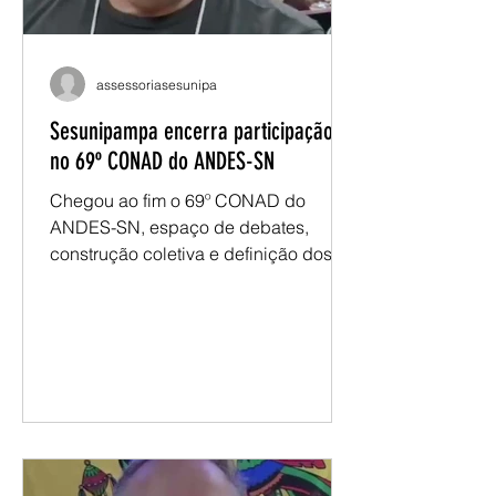
evento também a
assessoriasesunipa
Sesunipampa encerra participação
no 69º CONAD do ANDES-SN
Chegou ao fim o 69º CONAD do
ANDES-SN, espaço de debates,
construção coletiva e definição dos
encaminhamentos que orientarão a
atuação do movimento docente nos
próximos períodos. Representando a
Sesunipampa, o presidente Renatho
Costa participou das atividades ao
longo dos três dias de evento,