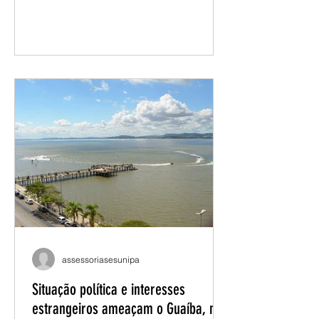
Representando a seção sindical, o
presidente Renatho Costa participa
das atividades e dos espaços de
deliberação do encontro, levando as
demandas da categoria docente da
Unipampa para o debate nacional. No
primeiro dia, a programação foi
marcada pelos debates nas mesas
mistas, com reflexões sobre a
conjuntura e as diretrizes que
orientarão os próximos
encaminhamentos do movimento
docente. Já no segundo dia, as
discussõ
assessoriasesunipa