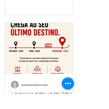
Local: Campus Alegrete – Sala A1-101
Campus Bagé –Sala 2404 Campus
Caçapava do Sul – Sala de Reuniões,
Prédio Administrativo Campus Dom
Pedrito – Sala Agropampa Campus
Itaqui - Sala 1301 Campus Jaguarão -
Sala 311 Campus Santana do
Livramento - Sala 15 (Reuniões e
Videoconferências) Campus São
Borja – Sala 1207, Campus
assessoriasesunipa
A CARAVANA CHEGA AO SEU ÚLTIMO