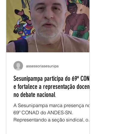
contribuindo com os debates sobre a
carreira docente, as condições de
trabalho e as especificidades da
atuação nas universidades de
fronteira. Renatho destaca a
importância da pre
assessoriasesunipa
Sesunipampa participa do 69º CONAD
e fortalece a representação docente
no debate nacional
A Sesunipampa marca presença no
69º CONAD do ANDES-SN.