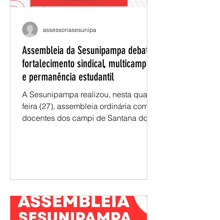
assessoriasesunipa
Assembleia da Sesunipampa debate
fortalecimento sindical, multicampia
e permanência estudantil
A Sesunipampa realizou, nesta quarta-
feira (27), assembleia ordinária com
docentes dos campi de Santana do
Livramento, Caçapava do Sul e
Jaguarão. A reunião reuniu informes
institucionais, debates sobre os
desafios da universidade multicampi e
encaminhamentos da atuação
sindical. Entre os principais