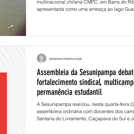
multinacional chilena CMPC, em Barra do Rib
apresentada como uma ameaça ao lago Guaí
bioma Pampa e às comunidades indígenas 
Mbyá. O empreendimento, estimado em R$ 25
prevê elevado consumo de água, lançament
efluentes industriais e expansão do cultivo d
para abastecer a produção de celulose. As mudanças na
política ambiental e o apoio de autoridades 
assessoriasesunipa
têm facilitado o
Assembleia da Sesunipampa debat
fortalecimento sindical, multicamp
permanência estudantil
A Sesunipampa realizou, nesta quarta-feira (2
assembleia ordinária com docentes dos cam
Santana do Livramento, Caçapava do Sul e J
reunião reuniu informes institucionais, debat
desafios da universidade multicampi e enc