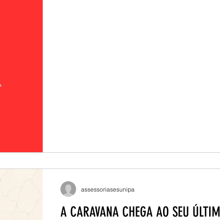
Sala Agropampa Campus Itaqui - Sala 1301
Jaguarão - Sala 311 Campus Santana do Liv
Sala 15 (Reuniões e Videoconferências) Ca
Borja – Sala 1207, Campus
assessoriasesunipa
A CARAVANA CHEGA AO SEU ÚLTI