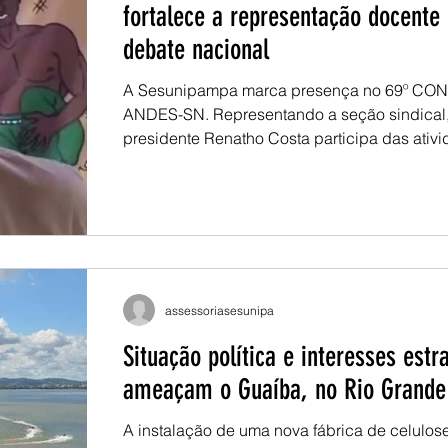
fortalece a representação docente
debate nacional
A Sesunipampa marca presença no 69º CO
ANDES-SN. Representando a seção sindical,
presidente Renatho Costa participa das ativ
espaços de deliberação do encontro, levand
demandas da categoria docente da Unipamp
debate nacional. No primeiro dia, a programação foi
marcada pelos debates nas mesas mistas, co
sobre a conjuntura e as diretrizes que orienta
próximos encaminhamentos do movimento do
no segundo dia, as discussõ
assessoriasesunipa
Situação política e interesses estr
ameaçam o Guaíba, no Rio Grande
A instalação de uma nova fábrica de celulos