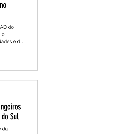
 no
NAD do
 o
idades e dos
o as
a para o
m reflexões
rão os
cente. Já
angeiros
 do Sul
e da