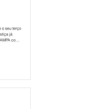
 o seu terço
stiça já
IPAMPA com
pode garantir
io se
e nossa
o/?