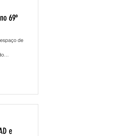
a, autonomia
ção sindical. O evento também a
no 69º
 espaço de
do
e Renatho
 três dias
 a carreira
cificidades
AD e