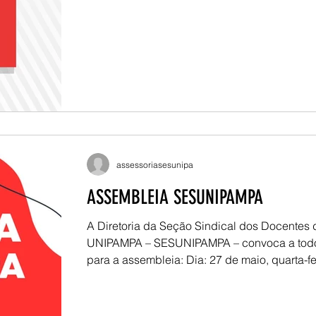
da atuação sindical. Entre os principais des
esteve o balanço da caravana realizada em S
Itaqui e Uruguaiana, que promoveu diálogo 
docentes, novos sindicalizados e atendiment
nos campi. Tam
assessoriasesunipa
ASSEMBLEIA SESUNIPAMPA
A Diretoria da Seção Sindical dos Docentes 
UNIPAMPA – SESUNIPAMPA – convoca a todo
para a assembleia: Dia: 27 de maio, quarta-fe
17h15 Local: Campus Alegrete – Sala A1-1
Bagé –Sala 2404 Campus Caçapava do Sul –
Reuniões, Prédio Administrativo Campus Dom