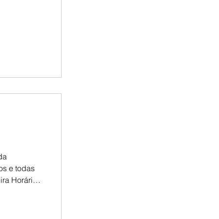
taques
ão Borja,
com
os jurídicos
da
s e todas
ira Horário:
01 Campus
 Sala de
 Pedrito –