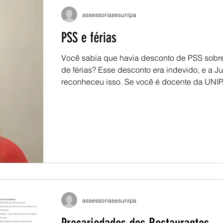
assessoriasesunipa
PSS e férias
Você sabia que havia desconto de PSS sobre
de férias? Esse desconto era indevido, e a Ju
reconheceu isso. Se você é docente da UN
ingresso entre 2006 e 2011, a ação coletiva 
a devolução desses valores. Mas é necessár
habilitar. 📧 Envie e-mail para
juridicosesunipampa@paeseferreira.com.br 
assessoria avaliará seu caso. Saiba mais:
https://www.instagram.com/reel/DayEwmzpxv
igsh=a3psczVidXR2NzUw
5 de jul. de 2024
1 min de leitura
assessoriasesunipa
Docentes da base da Apub
aprovam em assembleia a