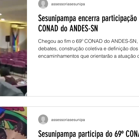
trabalho, financiamento da educação públic
assessoriasesunipa
universitária e organiza
Sesunipampa encerra participação 
CONAD do ANDES-SN
Chegou ao fim o 69º CONAD do ANDES-SN,
debates, construção coletiva e definição dos
encaminhamentos que orientarão a atuação 
movimento docente nos próximos períodos.
Representando a Sesunipampa, o president
Costa participou das atividades ao longo dos
de evento, contribuindo com os debates sobre
docente, as condições de trabalho e as espe
da atuação nas universidades de fronteira. Renatho
destaca a importância da pre
assessoriasesunipa
Sesunipampa participa do 69º CON