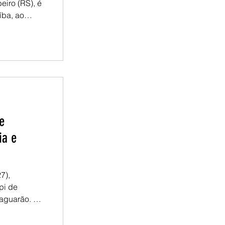
eiro (RS), é
ba, ao
Guarani
 bilhões,
o de
e eucalipto
estaduais
e
ia e
7),
pi de
aguarão. A
es sobre os
aminhamentos