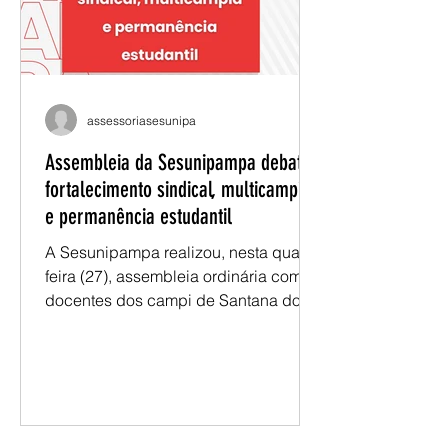
na política ambiental e o apoio de
autoridades estaduais têm facilitado o
assessoriasesunipa
Assembleia da Sesunipampa debate
fortalecimento sindical, multicampia
e permanência estudantil
A Sesunipampa realizou, nesta quarta-
feira (27), assembleia ordinária com
docentes dos campi de Santana do
Livramento, Caçapava do Sul e
Jaguarão. A reunião reuniu informes
institucionais, debates sobre os