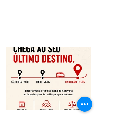
SESUNIPAMPA – convoca a todos e
todas para a assembleia: Dia: 27 de
maio, quarta-feira Horário: 17h15
Local: Campus Alegrete – Sala A1-101
Campus Bagé –Sala 2404 Campus
Caçapava do Sul – Sala de Reuniões,
Prédio Administrativo Campus Dom
Pedrito – Sala Agropampa Campus
Itaqui - Sala 1301 Campus Jaguarão -
Sala 311 Campus Santana do
Livramento - Sala 15 (Reuniões e
Videoconferências) Campus São
Borja – Sala 1207, Campus