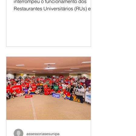
ingresso
Após mais de um ano da crise que
interrompeu o funcionamento dos
Restaurantes Universitários (RUs) em
diferentes campi da Unipampa, o
debate sobre a alimentação estudantil
permanece atual. Apesar da retomada
do serviço e da construção de
propostas para aperfeiçoar o modelo
de gestão, estudantes, docentes e
técnicos seguem apontando desafios
que ultrapassam a oferta de refeições
e alcançam um tema mais amplo: a
permanência estudantil. Nos últimos
meses, discussões promovidas