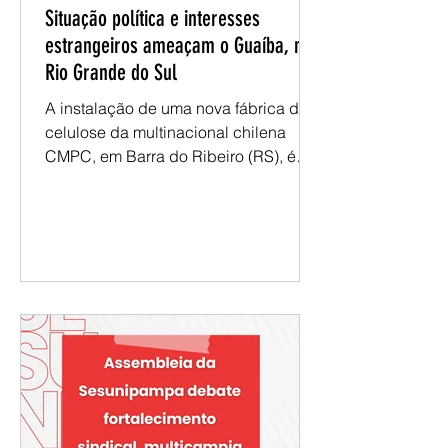
assessoriasesunipa
Situação política e interesses
estrangeiros ameaçam o Guaíba, no
Rio Grande do Sul
A instalação de uma nova fábrica de
celulose da multinacional chilena
CMPC, em Barra do Ribeiro (RS), é
apresentada como uma ameaça ao
lago Guaíba, ao bioma Pampa e às
comunidades indígenas Guarani
Mbyá. O empreendimento, estimado
em R$ 25 bilhões, prevê elevado
consumo de água, lançamento de
efluentes industriais e expansão do
cultivo de eucalipto para abastecer a
produção de celulose. As mudanças