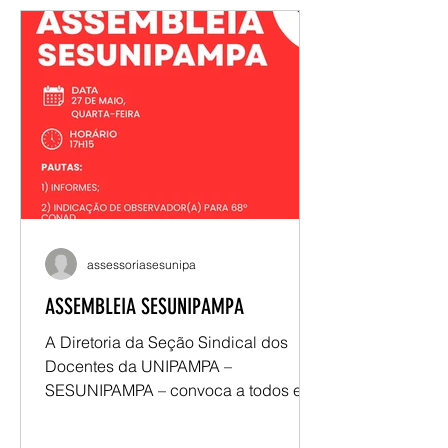
desafios da universidade multicampi e
encaminhamentos da atuação
sindical. Entre os principais
destaques esteve o balanço da
caravana realizada em São Borja,
Itaqui e Uruguaiana, que promoveu
diálogo com docentes, novos
sindicalizados e atendimentos
jurídicos nos campi. Tam
assessoriasesunipa
ASSEMBLEIA SESUNIPAMPA
A Diretoria da Seção Sindical dos
Docentes da UNIPAMPA –