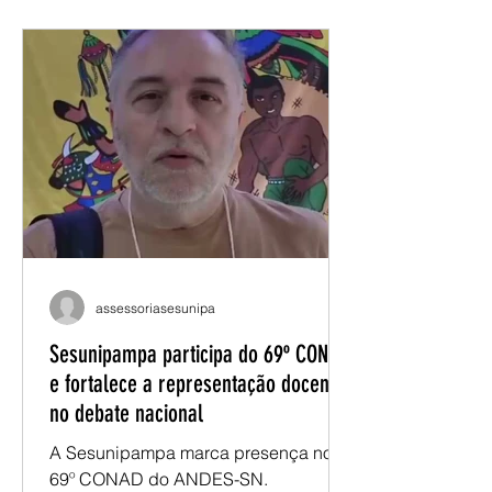
Costa participou das atividades ao
longo dos três dias de evento,
contribuindo com os debates sobre a
carreira docente, as condições de
trabalho e as especificidades da
atuação nas universidades de
fronteira. Renatho destaca a
importância da pre
assessoriasesunipa
Sesunipampa participa do 69º CONAD
e fortalece a representação docente
no debate nacional