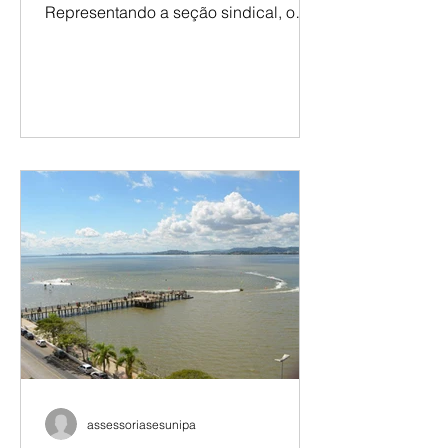
A Sesunipampa marca presença no
69º CONAD do ANDES-SN.
Representando a seção sindical, o
presidente Renatho Costa participa
das atividades e dos espaços de
deliberação do encontro, levando as
demandas da categoria docente da
Unipampa para o debate nacional. No
primeiro dia, a programação foi
marcada pelos debates nas mesas
mistas, com reflexões sobre a
conjuntura e as diretrizes que
orientarão os próximos
encaminhamentos do movimento
docente. Já no segundo dia, as
discussõ