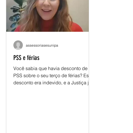
assessoriasesunipa
PSS e férias
Você sabia que havia desconto de
PSS sobre o seu terço de férias? Esse
desconto era indevido, e a Justiça já
reconheceu isso. Se você é docente
da UNIPAMPA com ingresso entre
2006 e 2011, a ação coletiva pode
garantir a devolução desses valores.