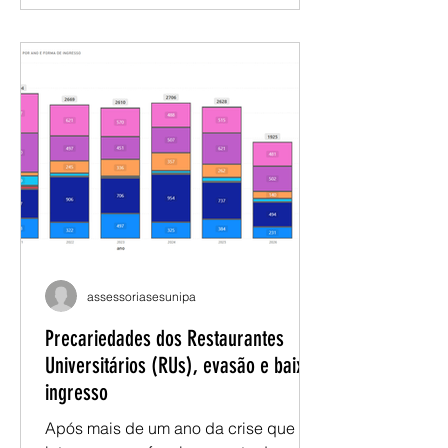
Mas é necessário se habilitar. 📧 Envie
e-mail para
juridicosesunipampa@paeseferreira.c
om.br e nossa assessoria avaliará seu
caso. Saiba mais:
https://www.instagram.com/reel/DayE
wmzpxvo/?igsh=a3psczVidXR2NzUw
assessoriasesunipa
Precariedades dos Restaurantes
Universitários (RUs), evasão e baixo