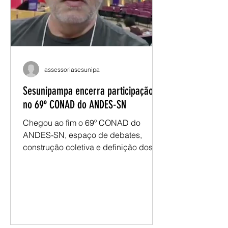
condições de trabalho, financiamento
da educação pública, autonomia
universitária e organização sindical. O
evento também a
assessoriasesunipa
Sesunipampa encerra participação
no 69º CONAD do ANDES-SN
Chegou ao fim o 69º CONAD do
ANDES-SN, espaço de debates,
construção coletiva e definição dos
encaminhamentos que orientarão a
atuação do movimento docente nos
próximos períodos. Representando a
Sesunipampa, o presidente Renatho