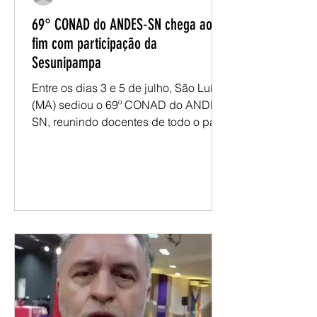
assessoriasesunipa
69° CONAD do ANDES-SN chega ao
fim com participação da
Sesunipampa
Entre os dias 3 e 5 de julho, São Luís
(MA) sediou o 69º CONAD do ANDES-
SN, reunindo docentes de todo o país
para debater os desafios da
educação pública e definir os
encaminhamentos que orientarão a
atuação do movimento docente no
próximo período. Ao longo do
encontro, foram discutidos temas
como conjuntura nacional e
internacional, carreira docente,